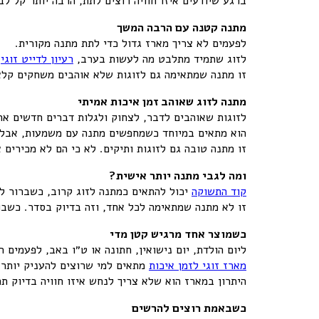
ברגע שיודעים איזו חוויה רוצים לתת, הרבה יותר קל לבח
מתנה קטנה עם הרבה המשך
לפעמים לא צריך מארז גדול כדי לתת מתנה מקורית.
לזוג שתמיד מתלבט מה לעשות בערב,
רעיון לדייט זוגי
י
זו מתנה שמתאימה גם לזוגות שלא אוהבים משחקים קלאסי
מתנה לזוג שאוהב זמן איכות אמיתי
לזוגות שאוהבים לדבר, לצחוק ולגלות דברים חדשים אח
הוא מתאים במיוחד כשמחפשים מתנה עם משמעות, אבל ל
זו מתנה טובה גם לזוגות ותיקים. לא כי הם לא מכירים
ומה לגבי מתנה יותר אישית
?
קוד התשוקה
יכול להתאים כמתנה לזוג קרוב, כשברור ל
זו לא מתנה שמתאימה לכל אחד, וזה בדיוק בסדר. כשבו
כשמוצר אחד מרגיש קטן מדי
ליום הולדת, יום נישואין, חתונה או ט״ו באב, לפעמים
מארז זוגי לזמן איכות
מתאים למי שרוצים להעניק יותר 
היתרון במארז הוא שלא צריך לנחש איזו חוויה בדיוק ת
כשבאמת רוצים להרשים