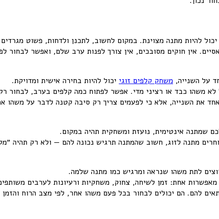
ור נכון.
כול להיות מתנה מצוינת. במקום לחשוב, לתכנן ולדחות, פשוט מגרדים 
ים. אין חוקים מסובכים, אין צורך לפנות ערב שלם, ואפשר לבחור לפי
ד על השנייה,
משחק קלפים זוגי
יכול להיות בחירה אישית ומדויקת.
א משהו כבד או רציני מדי. אפשר לפתוח כמה קלפים בערב, לבחור רק 
 אחד את השנייה, אלא כי לפעמים צריך רק סיבה קטנה לדבר על משהו אח
כם שמתנה אינטימית, נועזת ומשחקית תהיה במקום.
חרים מתנה לזוג, חשוב שהמתנה תרגיש נכונה להם — ולא רק תהיה ״מקו
 רוצים לתת משהו שנראה ומרגיש כמו מתנה שלמה.
מאפשרות אחת: זמן לשיחה, צחוק, משחקיות ורעיונות לערבים משותפים
תאים להם. הם יכולים לבחור בכל פעם משהו אחר, לפי מצב הרוח והזמן 