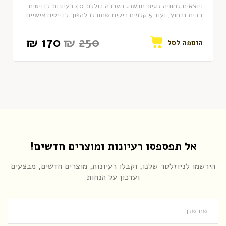
ויוצאים לחוויה זוגית חדשה. הערכה כוללת 40 רעיונות לדייטים
בבית ובחוץ, ועוד 5 קלפים ריקים שתוכלו להפוך לדייטים אישיים
משלכם. 💜 40 רעיונות לדייטים בבית ובחוץ 💜 מחולק לפי
זמן, תקציב וסוג חוויה 💜 + 5 קלפים ריקים לדייטים אישיים
170 ₪
₪
250
במתנה מתנה מושלמת ליום נישואין, יום הולדת או סתם כדי
הוספה לסל
להפתיע.פשוט מגרדים, מגלים... ויוצאים להרפתקה זוגית חדשה!
משלוח חינם עד הבית לזמן מוגבל! 🎁 מתנה מושלמת | 💯
התחייבות לאהבה​
אל תפספסו רעיונות ומוצרים חדשים!
הירשמו לניוזלטר שלנו, וקבלו רעיונות, מוצרים חדשים, מבצעים
ועדכון על הנחות