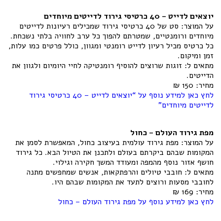
יוצאים לדייט – 40 כרטיסי גירוד לדייטים מיוחדים
על המוצר: סט של 40 כרטיסי גירוד שמכילים רעיונות לדייטים
מיוחדים ורומנטיים, שמטרתם להפוך כל ערב לחוויה בלתי נשכחת.
כל כרטיס מכיל רעיון לדייט רומנטי ומגוון, כולל פרטים כמו עלות,
זמן ומיקום.
מתאים ל: זוגות שרוצים להוסיף רומנטיקה לחיי היומיום ולגוון את
הדייטים.
מחיר: 150 ₪
לחץ כאן למידע נוסף על “יוצאים לדייט – 40 כרטיסי גירוד
לדייטים מיוחדים”
מפת גירוד העולם – כחול
על המוצר: מפת גירוד עולמית בעיצוב כחול, המאפשרת לסמן את
המקומות שבהם ביקרתם בעולם ולתכנן את הטיול הבא. כל גירוד
חושף אזור נוסף מהמפה ומעודד המשך חקירה וגילוי.
מתאים ל: חובבי טיולים והרפתקאות, אנשים שמחפשים מתנה
לחובבי מסעות ורוצים לתעד את המקומות שבהם היו.
מחיר: 169 ₪
לחץ כאן למידע נוסף על מפת גירוד העולם – כחול