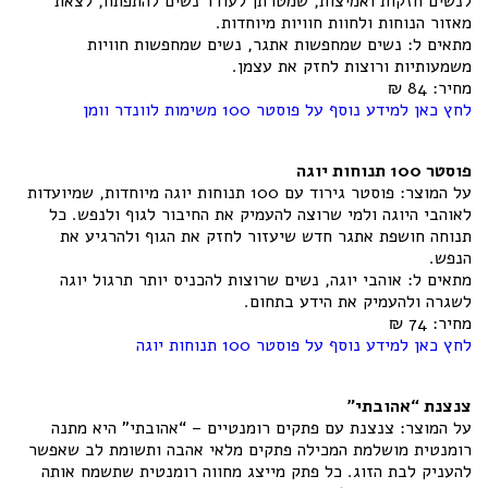
לנשים חזקות ואמיצות, שמטרתן לעודד נשים להתפתח, לצאת
מאזור הנוחות ולחוות חוויות מיוחדות.
מתאים ל: נשים שמחפשות אתגר, נשים שמחפשות חוויות
משמעותיות ורוצות לחזק את עצמן.
מחיר: 84 ₪
לחץ כאן למידע נוסף על פוסטר 100 משימות לוונדר וומן
פוסטר 100 תנוחות יוגה
על המוצר: פוסטר גירוד עם 100 תנוחות יוגה מיוחדות, שמיועדות
לאוהבי היוגה ולמי שרוצה להעמיק את החיבור לגוף ולנפש. כל
תנוחה חושפת אתגר חדש שיעזור לחזק את הגוף ולהרגיע את
הנפש.
מתאים ל: אוהבי יוגה, נשים שרוצות להכניס יותר תרגול יוגה
לשגרה ולהעמיק את הידע בתחום.
מחיר: 74 ₪
לחץ כאן למידע נוסף על פוסטר 100 תנוחות יוגה
צנצנת “אהובתי”
על המוצר: צנצנת עם פתקים רומנטיים – “אהובתי” היא מתנה
רומנטית מושלמת המכילה פתקים מלאי אהבה ותשומת לב שאפשר
להעניק לבת הזוג. כל פתק מייצג מחווה רומנטית שתשמח אותה